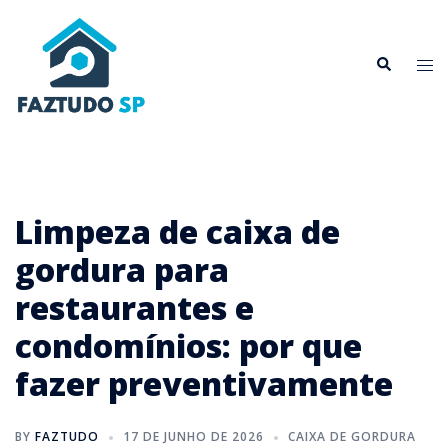
Pular
para
Search
o
Tog
conteúdo
me
Limpeza de caixa de
gordura para
restaurantes e
condomínios: por que
fazer preventivamente
BY
FAZTUDO
17 DE JUNHO DE 2026
CAIXA DE GORDURA